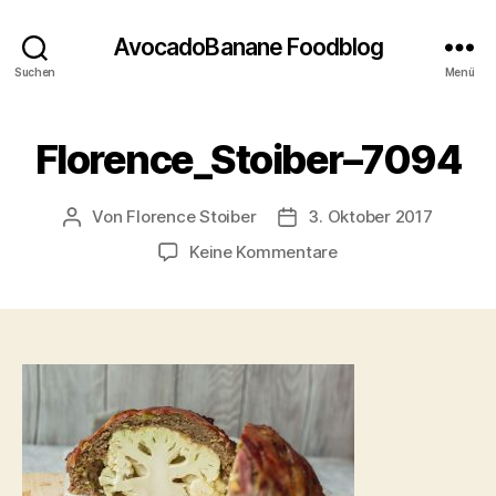
AvocadoBanane Foodblog
Suchen
Menü
Florence_Stoiber–7094
Von
Florence Stoiber
3. Oktober 2017
Beitragsautor
Veröffentlichungsdatum
zu
Keine Kommentare
Florence_Stoiber–
7094