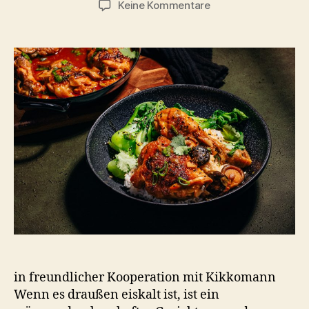
zu
Keine Kommentare
Geschmorte
Hühnerkeule
mit
Kikkoman
Sojasauce
in freundlicher Kooperation mit Kikkomann
Wenn es draußen eiskalt ist, ist ein