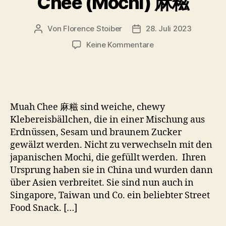
Chee (Mochi) 麻糍
Von
Florence Stoiber
28. Juli 2023
Beitragsautor
Veröffentlichungsdatum
zu
Keine Kommentare
Erdnuss-
Sesam
Muah
Chee
(Mochi)
Muah Chee 麻糍 sind weiche, chewy
麻
Klebereisbällchen, die in einer Mischung aus
糍
Erdnüssen, Sesam und braunem Zucker
gewälzt werden. Nicht zu verwechseln mit den
japanischen Mochi, die gefüllt werden. Ihren
Ursprung haben sie in China und wurden dann
über Asien verbreitet. Sie sind nun auch in
Singapore, Taiwan und Co. ein beliebter Street
Food Snack. […]