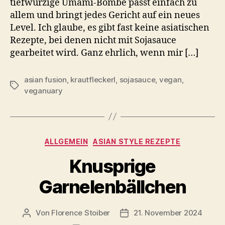
tiefwürzige Umami-Bombe passt einfach zu
allem und bringt jedes Gericht auf ein neues
Level. Ich glaube, es gibt fast keine asiatischen
Rezepte, bei denen nicht mit Sojasauce
gearbeitet wird. Ganz ehrlich, wenn mir […]
asian fusion
,
krautfleckerl
,
sojasauce
,
vegan
,
Schlagwörter
veganuary
Kategorien
ALLGEMEIN
ASIAN STYLE REZEPTE
Knusprige
Garnelenbällchen
Von
Florence Stoiber
21. November 2024
Beitragsautor
Veröffentlichungsdatum