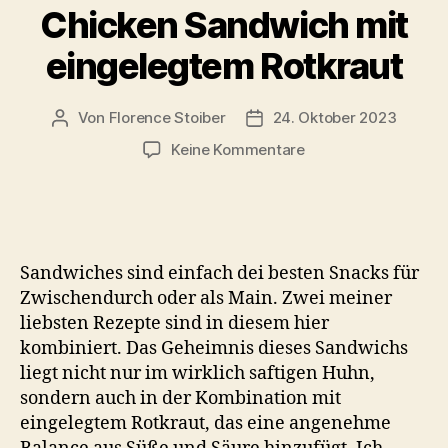
Chicken Sandwich mit
eingelegtem Rotkraut
Von
Florence Stoiber
24. Oktober 2023
Beitragsautor
Veröffentlichungsdatum
zu
Keine Kommentare
Chicken
Sandwich
mit
eingelegtem
Rotkraut
Sandwiches sind einfach dei besten Snacks für
Zwischendurch oder als Main. Zwei meiner
liebsten Rezepte sind in diesem hier
kombiniert. Das Geheimnis dieses Sandwichs
liegt nicht nur im wirklich saftigen Huhn,
sondern auch in der Kombination mit
eingelegtem Rotkraut, das eine angenehme