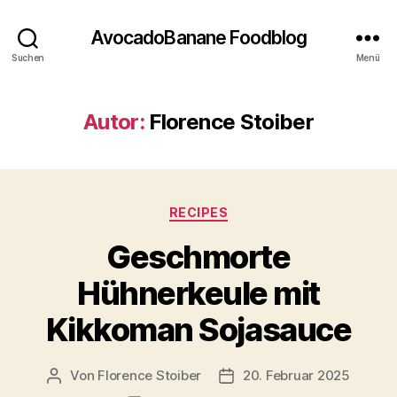
AvocadoBanane Foodblog
Suchen
Menü
Autor:
Florence Stoiber
Kategorien
RECIPES
Geschmorte
Hühnerkeule mit
Kikkoman Sojasauce
Von
Florence Stoiber
20. Februar 2025
Beitragsautor
Veröffentlichungsdatum