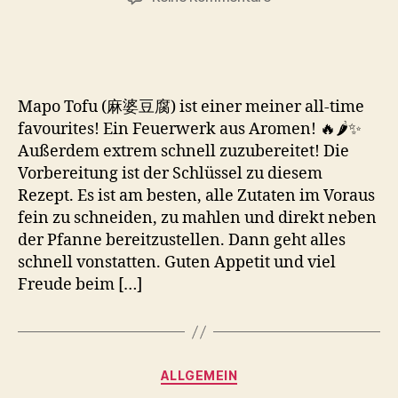
Mapo
Tofu
–
麻
婆
Mapo Tofu (麻婆豆腐) ist einer meiner all-time
豆
favourites! Ein Feuerwerk aus Aromen! 🔥🌶️✨
腐
Außerdem extrem schnell zuzubereitet! Die
Vorbereitung ist der Schlüssel zu diesem
Rezept. Es ist am besten, alle Zutaten im Voraus
fein zu schneiden, zu mahlen und direkt neben
der Pfanne bereitzustellen. Dann geht alles
schnell vonstatten. Guten Appetit und viel
Freude beim […]
Kategorien
ALLGEMEIN