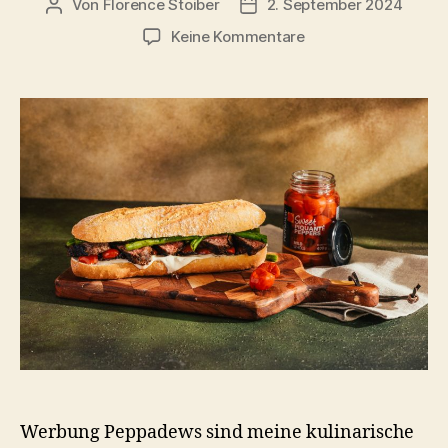
Von
Florence Stoiber
2. September 2024
Beitragsautor
Veröffentlichungsdatum
zu
Keine Kommentare
Sweet
und
Spicy
Steak
Sandwich
Werbung Peppadews sind meine kulinarische