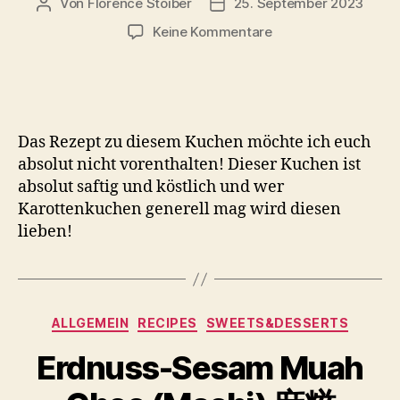
Von
Florence Stoiber
25. September 2023
Beitragsautor
Veröffentlichungsdatum
zu
Keine Kommentare
Saftiger
Karottenkuchen
Das Rezept zu diesem Kuchen möchte ich euch
absolut nicht vorenthalten! Dieser Kuchen ist
absolut saftig und köstlich und wer
Karottenkuchen generell mag wird diesen
lieben!
Kategorien
ALLGEMEIN
RECIPES
SWEETS&DESSERTS
Erdnuss-Sesam Muah