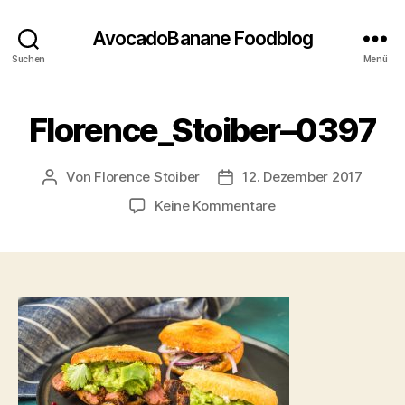
AvocadoBanane Foodblog
Suchen
Menü
Florence_Stoiber–0397
Von
Florence Stoiber
12. Dezember 2017
Beitragsautor
Veröffentlichungsdatum
zu
Keine Kommentare
Florence_Stoiber–
0397