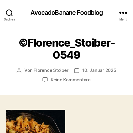
AvocadoBanane Foodblog
Suchen
Menü
©Florence_Stoiber-
0549
Von
Florence Stoiber
10. Januar 2025
Beitragsautor
Veröffentlichungsdatum
zu
Keine Kommentare
©Florence_Stoiber-
0549