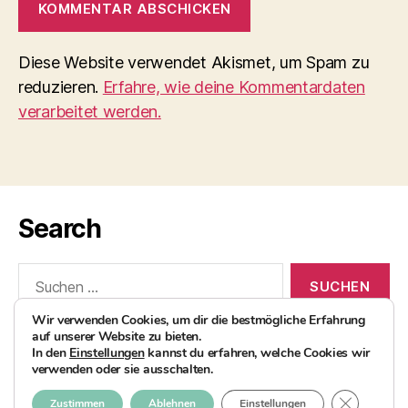
Diese Website verwendet Akismet, um Spam zu
reduzieren.
Erfahre, wie deine Kommentardaten
verarbeitet werden.
Search
Suchen
nach:
Wir verwenden Cookies, um dir die bestmögliche Erfahrung
auf unserer Website zu bieten.
In den
Einstellungen
kannst du erfahren, welche Cookies wir
verwenden oder sie ausschalten.
© 2026
AvocadoBanane Foodblog
Nach oben
↑
GDPR COO
Zustimmen
Ablehnen
Einstellungen