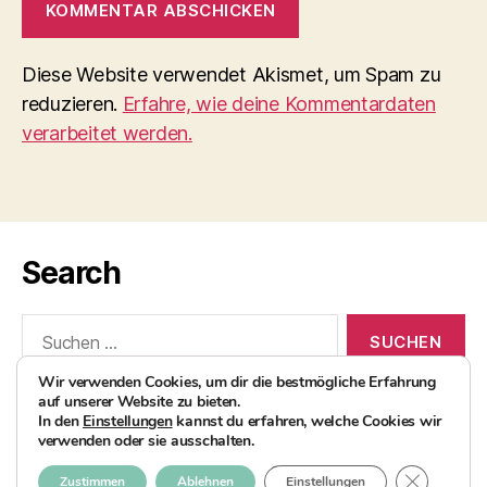
Diese Website verwendet Akismet, um Spam zu
reduzieren.
Erfahre, wie deine Kommentardaten
verarbeitet werden.
Search
Suchen
nach:
Wir verwenden Cookies, um dir die bestmögliche Erfahrung
auf unserer Website zu bieten.
In den
Einstellungen
kannst du erfahren, welche Cookies wir
verwenden oder sie ausschalten.
© 2026
AvocadoBanane Foodblog
Nach oben
↑
GDPR COO
Zustimmen
Ablehnen
Einstellungen