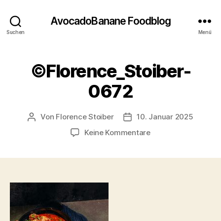
AvocadoBanane Foodblog
Suchen
Menü
©Florence_Stoiber-
0672
Von
Florence Stoiber
10. Januar 2025
Beitragsautor
Veröffentlichungsdatum
zu
Keine Kommentare
©Florence_Stoiber-
0672