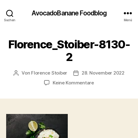
AvocadoBanane Foodblog
Suchen
Menü
Florence_Stoiber-8130-
2
Von
Florence Stoiber
28. November 2022
Beitragsautor
Veröffentlichungsdatum
zu
Keine Kommentare
Florence_Stoiber-
8130-
2