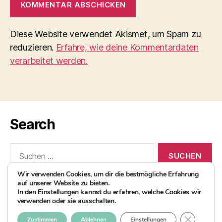
Diese Website verwendet Akismet, um Spam zu
reduzieren.
Erfahre, wie deine Kommentardaten
verarbeitet werden.
Search
Suchen
nach:
Wir verwenden Cookies, um dir die bestmögliche Erfahrung
auf unserer Website zu bieten.
In den
Einstellungen
kannst du erfahren, welche Cookies wir
verwenden oder sie ausschalten.
© 2026
AvocadoBanane Foodblog
Nach oben
↑
GDPR COO
Zustimmen
Ablehnen
Einstellungen