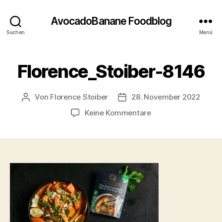
AvocadoBanane Foodblog
Suchen
Menü
Florence_Stoiber-8146
Von
Florence Stoiber
28. November 2022
Beitragsautor
Veröffentlichungsdatum
zu
Keine Kommentare
Florence_Stoiber-
8146