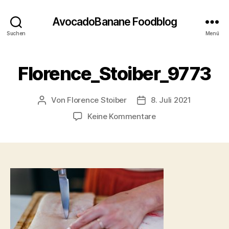
AvocadoBanane Foodblog
Suchen
Menü
Florence_Stoiber_9773
Von
Florence Stoiber
8. Juli 2021
Beitragsautor
Veröffentlichungsdatu
zu
Keine Kommentare
Florence_Stoiber_9