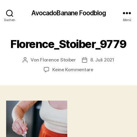
AvocadoBanane Foodblog
Suchen
Menü
Florence_Stoiber_9779
Von
Florence Stoiber
8. Juli 2021
Beitragsautor
Veröffentlichungsdatu
zu
Keine Kommentare
Florence_Stoiber_9