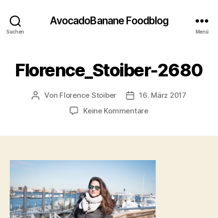
AvocadoBanane Foodblog
Suchen
Menü
Florence_Stoiber-2680
Von
Florence Stoiber
16. März 2017
Beitragsautor
Veröffentlichungsdatum
zu
Keine Kommentare
Florence_Stoiber-
2680