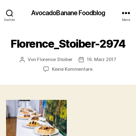
AvocadoBanane Foodblog
Suchen
Menü
Florence_Stoiber-2974
Von
Florence Stoiber
16. März 2017
Beitragsautor
Veröffentlichungsdatum
zu
Keine Kommentare
Florence_Stoiber-
2974