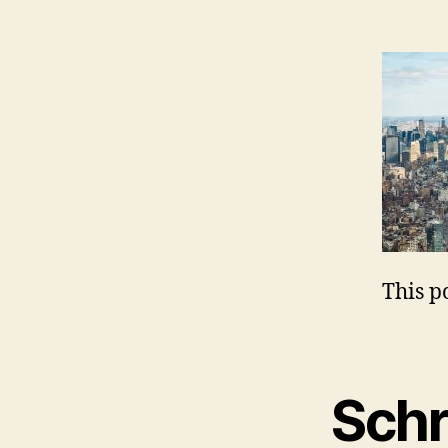
This po
Schr