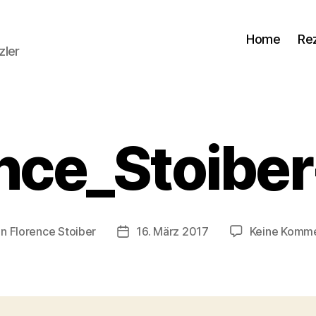
Home
Re
zler
nce_Stoibe
on
Florence Stoiber
16. März 2017
Keine Komm
ragsautor
Veröffentlichungsdatum