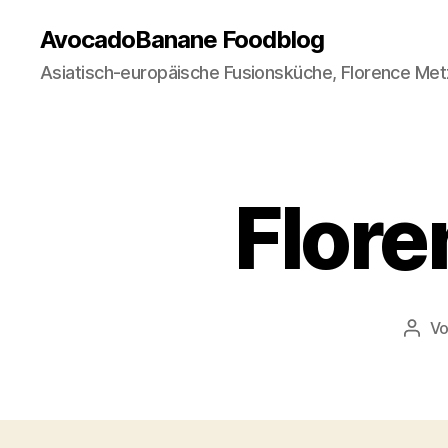
AvocadoBanane Foodblog
Asiatisch-europäische Fusionsküche, Florence Met
Flore
V
Beit