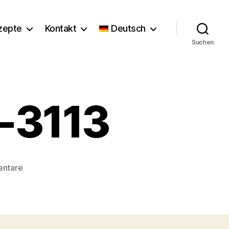
zepte
Kontakt
Deutsch
Suchen
r-3113
zu
entare
Florence_Stoiber-
3113