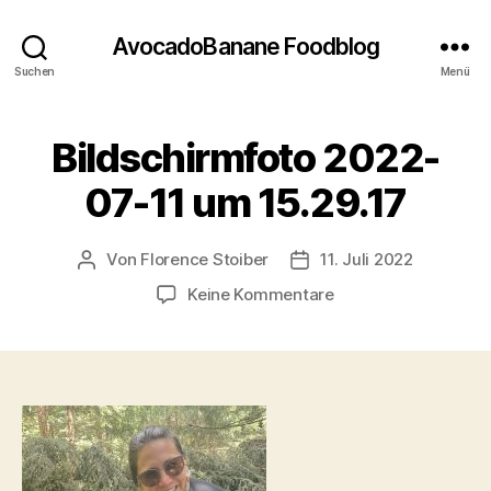
AvocadoBanane Foodblog
Suchen
Menü
Bildschirmfoto 2022-
07-11 um 15.29.17
Von
Florence Stoiber
11. Juli 2022
Beitragsautor
Veröffentlichungsdatum
zu
Keine Kommentare
Bildschirmfoto
2022-
07-
11
um
15.29.17