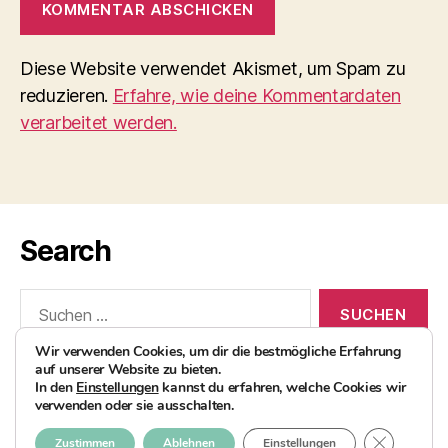
Diese Website verwendet Akismet, um Spam zu
reduzieren.
Erfahre, wie deine Kommentardaten
verarbeitet werden.
Search
Suchen
nach:
Wir verwenden Cookies, um dir die bestmögliche Erfahrung
auf unserer Website zu bieten.
In den
Einstellungen
kannst du erfahren, welche Cookies wir
verwenden oder sie ausschalten.
© 2026
AvocadoBanane Foodblog
Nach oben
↑
GDPR COO
Zustimmen
Ablehnen
Einstellungen