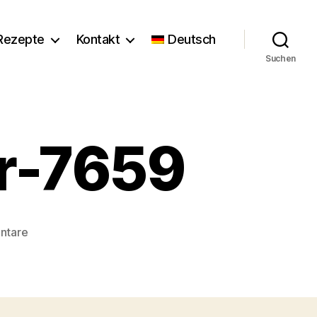
Rezepte
Kontakt
Deutsch
Suchen
r-7659
zu
ntare
©Florence_Stoiber-
7659