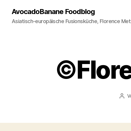
AvocadoBanane Foodblog
Asiatisch-europäische Fusionsküche, Florence Met
©Flor
V
Beit