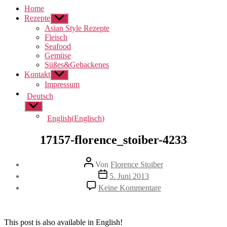
Home
Rezepte
Untermenü
anzeigen
Asian Style Rezepte
Fleisch
Seafood
Gemüse
Süßes&Gebackenes
Kontakt
Untermenü
anzeigen
Impressum
Deutsch
Untermenü
anzeigen
English
(
Englisch
)
17157-florence_stoiber-4233
Beitragsautor
Von
Florence Stoiber
Veröffentlichungsdatum
5. Juni 2013
zu
Keine Kommentare
17157-
florence_stoiber-
4233
This post is also available in English!