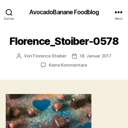
AvocadoBanane Foodblog
Suchen
Menü
Florence_Stoiber-0578
Von
Florence Stoiber
18. Januar 2017
Beitragsautor
Veröffentlichungsdatum
zu
Keine Kommentare
Florence_Stoiber-
0578