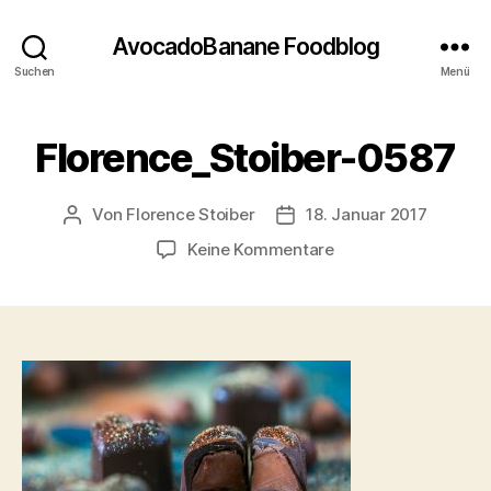
AvocadoBanane Foodblog
Suchen
Menü
Florence_Stoiber-0587
Von
Florence Stoiber
18. Januar 2017
Beitragsautor
Veröffentlichungsdatum
zu
Keine Kommentare
Florence_Stoiber-
0587