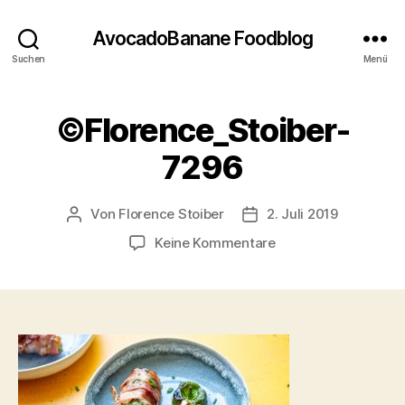
AvocadoBanane Foodblog
Suchen
Menü
©Florence_Stoiber-
7296
Von
Florence Stoiber
2. Juli 2019
Beitragsautor
Veröffentlichungsdatu
zu
Keine Kommentare
©Florence_Stoiber-
7296