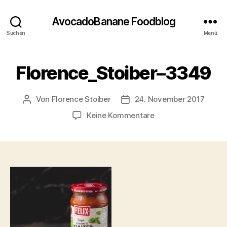
AvocadoBanane Foodblog
Suchen
Menü
Florence_Stoiber–3349
Von
Florence Stoiber
24. November 2017
Beitragsautor
Veröffentlichungsdatum
zu
Keine Kommentare
Florence_Stoiber–
3349