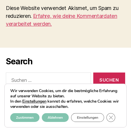
Diese Website verwendet Akismet, um Spam zu
reduzieren.
Erfahre, wie deine Kommentardaten
verarbeitet werden.
Search
Suchen
nach:
Wir verwenden Cookies, um dir die bestmögliche Erfahrung
auf unserer Website zu bieten.
In den
Einstellungen
kannst du erfahren, welche Cookies wir
verwenden oder sie ausschalten.
© 2026
AvocadoBanane Foodblog
Nach oben
↑
GDPR COO
Zustimmen
Ablehnen
Einstellungen
Impressum