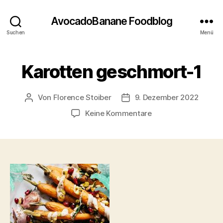
AvocadoBanane Foodblog
Suchen
Menü
Karotten geschmort-1
Von
Florence Stoiber
9. Dezember 2022
Beitragsautor
Veröffentlichungsdatum
zu
Keine Kommentare
Karotten
geschmort-
1