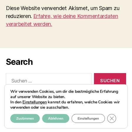
Diese Website verwendet Akismet, um Spam zu
reduzieren.
Erfahre, wie deine Kommentardaten
verarbeitet werden.
Search
Suchen
nach:
Wir verwenden Cookies, um dir die bestmögliche Erfahrung
auf unserer Website zu bieten.
In den
Einstellungen
kannst du erfahren, welche Cookies wir
verwenden oder sie ausschalten.
© 2026
AvocadoBanane Foodblog
Nach oben
↑
GDPR COO
Zustimmen
Ablehnen
Einstellungen
Impressum