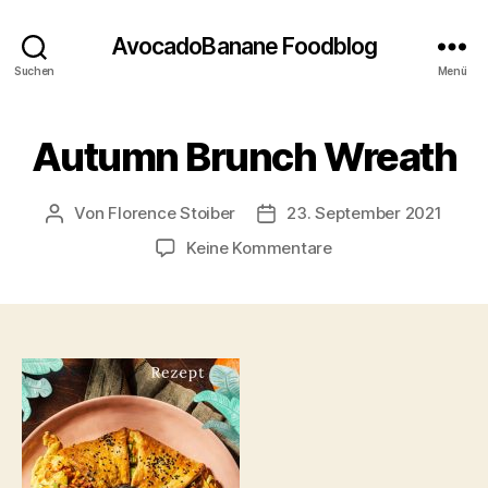
AvocadoBanane Foodblog
Suchen
Menü
Autumn Brunch Wreath
Von
Florence Stoiber
23. September 2021
Beitragsautor
Veröffentlichungsdatum
zu
Keine Kommentare
Autumn
Brunch
Wreath