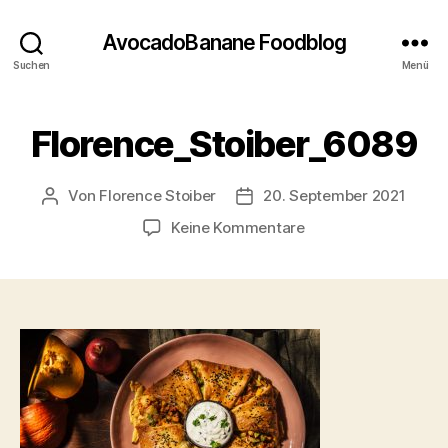
AvocadoBanane Foodblog
Suchen
Menü
Florence_Stoiber_6089
Von
Florence Stoiber
20. September 2021
Beitragsautor
Veröffentlichungsdatum
zu
Keine Kommentare
Florence_Stoiber_6