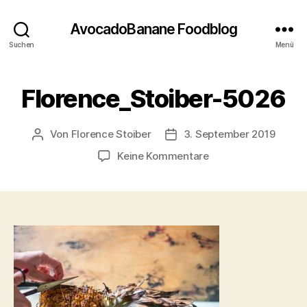
AvocadoBanane Foodblog
Suchen
Menü
Florence_Stoiber-5026
Von
Florence Stoiber
3. September 2019
Beitragsautor
Veröffentlichungsdatum
zu
Keine Kommentare
Florence_Stoiber-
5026