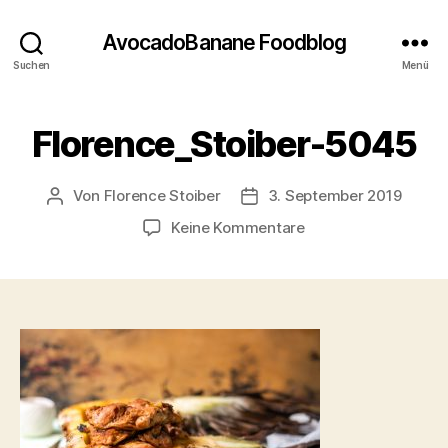
AvocadoBanane Foodblog
Suchen
Menü
Florence_Stoiber-5045
Von
Florence Stoiber
3. September 2019
Beitragsautor
Veröffentlichungsdatum
zu
Keine Kommentare
Florence_Stoiber-
5045