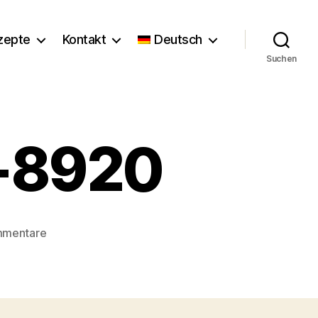
zepte
Kontakt
Deutsch
Suchen
r-8920
zu
mmentare
Florence_Stoiber-
8920