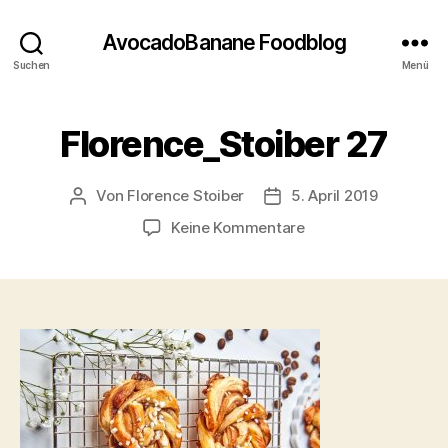
AvocadoBanane Foodblog
Suchen
Menü
Florence_Stoiber 27
Von
Florence Stoiber
5. April 2019
Beitragsautor
Veröffentlichungsdatum
zu
Keine Kommentare
Florence_Stoiber
27