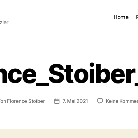
Home
zler
nce_Stoibe
Von
Florence Stoiber
7. Mai 2021
Keine Kommen
tragsautor
Veröffentlichungsdatum