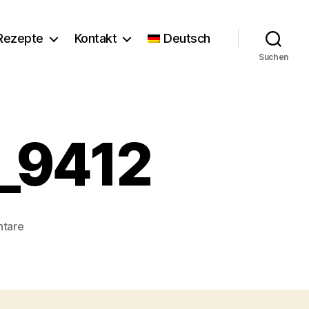
Rezepte
Kontakt
Deutsch
Suchen
r_9412
zu
tare
Florence_Stoiber_9412