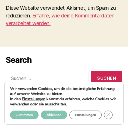
Diese Website verwendet Akismet, um Spam zu
reduzieren.
Erfahre, wie deine Kommentardaten
verarbeitet werden.
Search
Suchen
nach:
Wir verwenden Cookies, um dir die bestmögliche Erfahrung
auf unserer Website zu bieten.
In den
Einstellungen
kannst du erfahren, welche Cookies wir
verwenden oder sie ausschalten.
© 2026
AvocadoBanane Foodblog
Nach oben
↑
GDPR COO
Zustimmen
Ablehnen
Einstellungen
Impressum