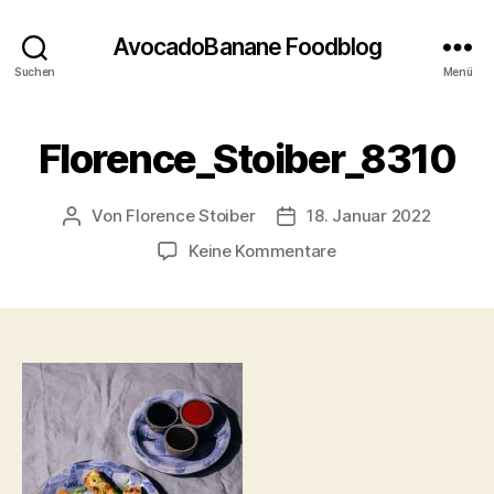
AvocadoBanane Foodblog
Suchen
Menü
Florence_Stoiber_8310
Von
Florence Stoiber
18. Januar 2022
Beitragsautor
Veröffentlichungsdatum
zu
Keine Kommentare
Florence_Stoiber_8