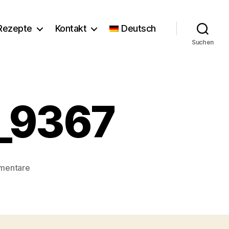
Rezepte
Kontakt
Deutsch
Suchen
r_9367
zu
mentare
Florence_Stoiber_9367