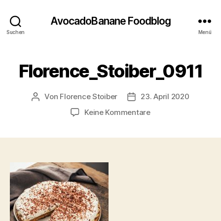
AvocadoBanane Foodblog
Suchen
Menü
Florence_Stoiber_0911
Von
Florence Stoiber
23. April 2020
Beitragsautor
Veröffentlichungsdatum
zu
Keine Kommentare
Florence_Stoiber_09