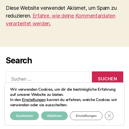
Diese Website verwendet Akismet, um Spam zu
reduzieren.
Erfahre, wie deine Kommentardaten
verarbeitet werden.
Search
Suchen
nach:
Wir verwenden Cookies, um dir die bestmögliche Erfahrung
auf unserer Website zu bieten.
In den
Einstellungen
kannst du erfahren, welche Cookies wir
verwenden oder sie ausschalten.
© 2026
AvocadoBanane Foodblog
Nach oben
↑
GDPR COO
Zustimmen
Ablehnen
Einstellungen
Impressum