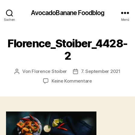
AvocadoBanane Foodblog
Suchen
Menü
Florence_Stoiber_4428-
2
Von
Florence Stoiber
7. September 2021
Beitragsautor
Veröffentlichungsdatum
zu
Keine Kommentare
Florence_Stoiber_4
2