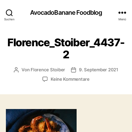
AvocadoBanane Foodblog
Suchen
Menü
Florence_Stoiber_4437-
2
Von
Florence Stoiber
9. September 2021
Beitragsautor
Veröffentlichungsdatum
zu
Keine Kommentare
Florence_Stoiber_4
2