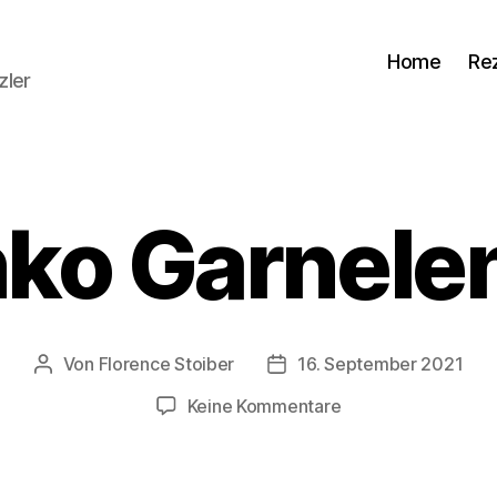
Home
Re
zler
ko Garnelen
Von
Florence Stoiber
16. September 2021
Beitragsautor
Veröffentlichungsdatum
zu
Keine Kommentare
Panko
Garnelen
(1)