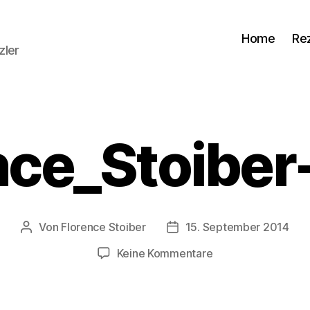
Home
Re
zler
nce_Stoibe
Von
Florence Stoiber
15. September 2014
Beitragsautor
Veröffentlichungsdatum
zu
Keine Kommentare
Florence_Stoiber-
3644