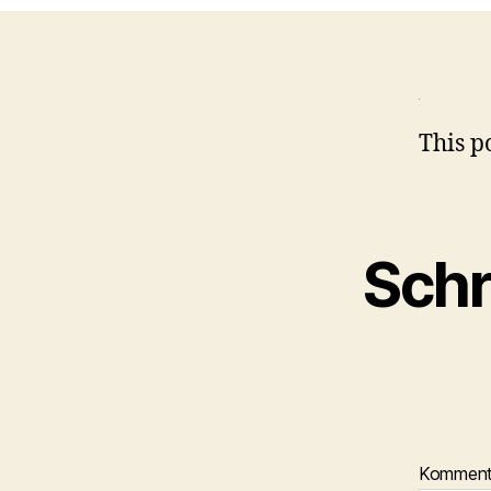
This po
Schr
Kommen