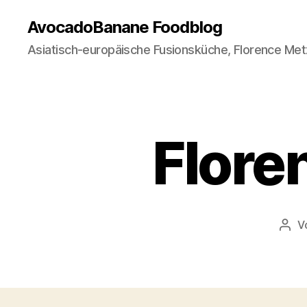
AvocadoBanane Foodblog
Asiatisch-europäische Fusionsküche, Florence Met
Flore
V
Beit