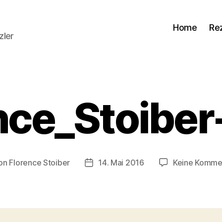
Home
Re
zler
nce_Stoibe
on
Florence Stoiber
14. Mai 2016
Keine Komme
ragsautor
Veröffentlichungsdatum