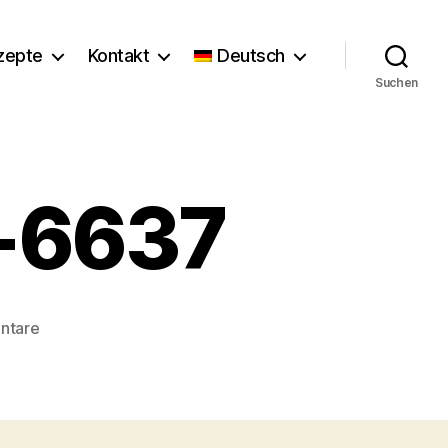
zepte
Kontakt
Deutsch
Suchen
r-6637
zu
ntare
Florence_Stoiber-
6637