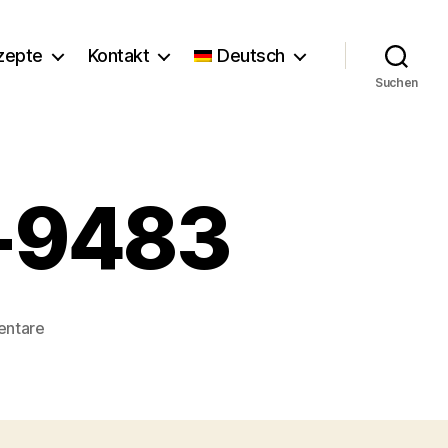
zepte
Kontakt
Deutsch
Suchen
r-9483
zu
entare
Florence_Stoiber-
9483