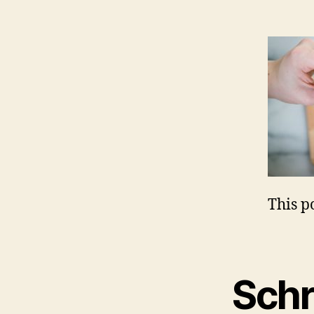
This po
Schr