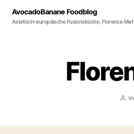
AvocadoBanane Foodblog
Asiatisch-europäische Fusionsküche, Florence Met
Flore
V
Beit