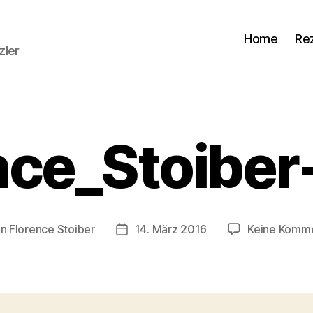
Home
Re
zler
nce_Stoibe
on
Florence Stoiber
14. März 2016
Keine Komm
ragsautor
Veröffentlichungsdatum