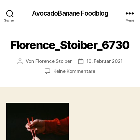
AvocadoBanane Foodblog
Suchen
Menü
Florence_Stoiber_6730
Von
Florence Stoiber
10. Februar 2021
Beitragsautor
Veröffentlichungsdatum
zu
Keine Kommentare
Florence_Stoiber_6