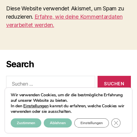
Diese Website verwendet Akismet, um Spam zu
reduzieren.
Erfahre, wie deine Kommentardaten
verarbeitet werden.
Search
Suchen
nach:
Wir verwenden Cookies, um dir die bestmögliche Erfahrung
auf unserer Website zu bieten.
In den
Einstellungen
kannst du erfahren, welche Cookies wir
verwenden oder sie ausschalten.
© 2026
AvocadoBanane Foodblog
Nach oben
↑
GDPR COO
Zustimmen
Ablehnen
Einstellungen
Impressum