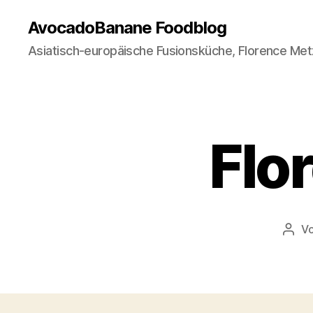
AvocadoBanane Foodblog
Asiatisch-europäische Fusionsküche, Florence Met
Flo
V
Beit