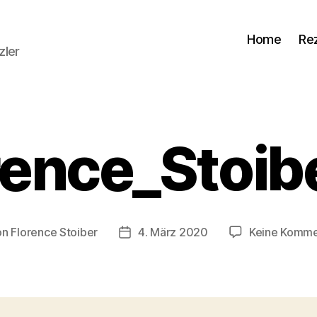
Home
Re
zler
rence_Stoib
on
Florence Stoiber
4. März 2020
Keine Komme
ragsautor
Veröffentlichungsdatum