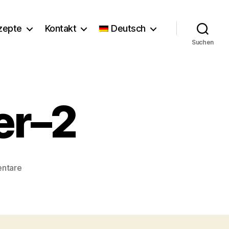
zepte
Kontakt
Deutsch
Suchen
er–2
zu
ntare
Florence_Stoiber–
2