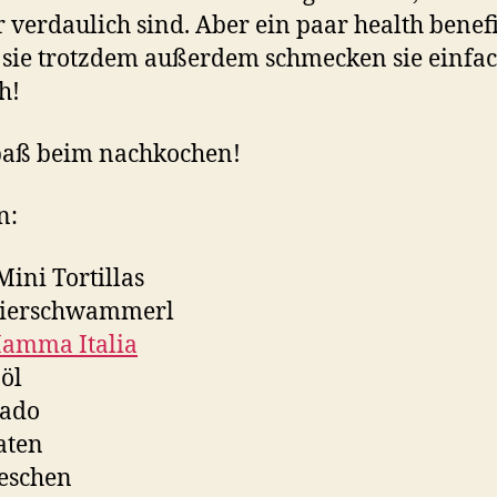
 verdaulich sind. Aber ein paar health benefi
sie trotzdem außerdem schmecken sie einfa
h!
paß beim nachkochen!
n:
Mini Tortillas
Eierschwammerl
amma Italia
öl
cado
aten
eschen