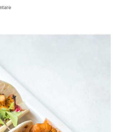
zu
ntare
Sommerliche
Eierschwammerl
Tortillas