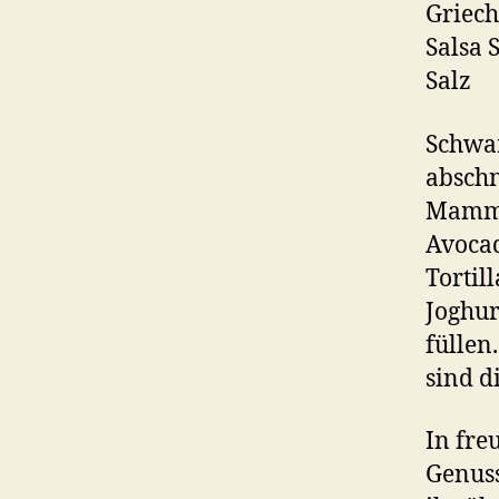
Griech
Salsa 
Salz
Schwam
abschn
Mamma 
Avocad
Tortil
Joghur
füllen
sind d
In fre
Genus