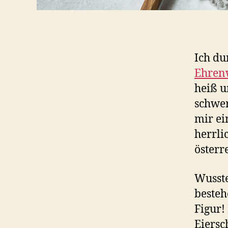
Ich du
Ehren
heiß u
schwer
mir ei
herrl
österr
Wusste
besteh
Figur!
Eiersc