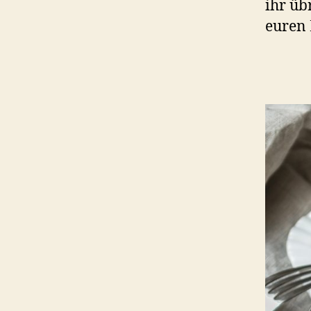
ihr üb
euren 