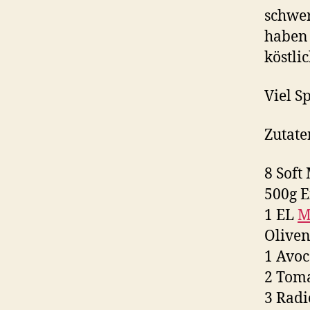
schwer
haben 
köstlic
Viel S
Zutate
8 Soft 
500g 
1 EL
M
Oliven
1 Avo
2 Tom
3 Radi