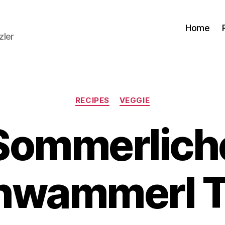
Home
zler
Kategorien
RECIPES
VEGGIE
Sommerlich
hwammerl To