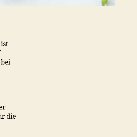
ist
f
 bei
er
ür die