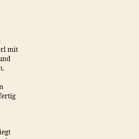
s
rl mit
 und
n.
en
fertig
iegt