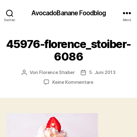
AvocadoBanane Foodblog
Suchen
Menü
45976-florence_stoiber-
6086
Von
Florence Stoiber
5. Juni 2013
Beitragsautor
Veröffentlichungsdatum
zu
Keine Kommentare
45976-
florence_stoiber-
6086