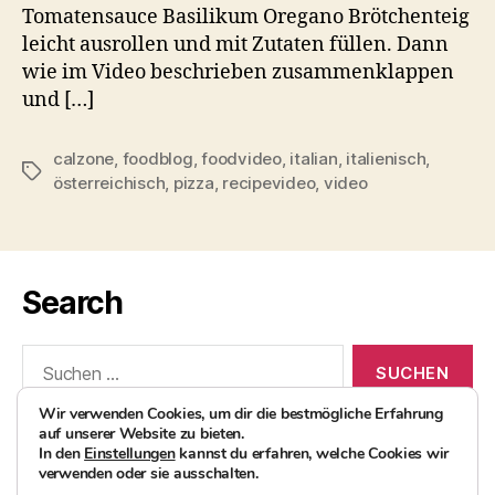
Tomatensauce Basilikum Oregano Brötchenteig
leicht ausrollen und mit Zutaten füllen. Dann
wie im Video beschrieben zusammenklappen
und […]
calzone
,
foodblog
,
foodvideo
,
italian
,
italienisch
,
Schlagwörter
österreichisch
,
pizza
,
recipevideo
,
video
Search
Suchen
nach:
Wir verwenden Cookies, um dir die bestmögliche Erfahrung
auf unserer Website zu bieten.
In den
Einstellungen
kannst du erfahren, welche Cookies wir
verwenden oder sie ausschalten.
© 2026
AvocadoBanane Foodblog
Nach oben
↑