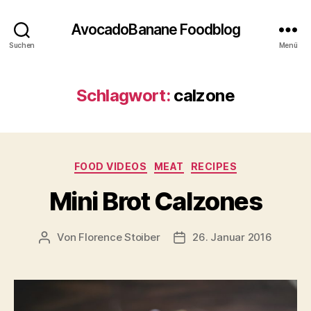
AvocadoBanane Foodblog
Suchen
Menü
Schlagwort:
calzone
Kategorien
FOOD VIDEOS
MEAT
RECIPES
Mini Brot Calzones
Von
Florence Stoiber
26. Januar 2016
Beitragsautor
Veröffentlichungsdatum