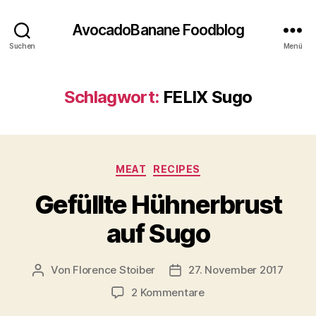
AvocadoBanane Foodblog
Suchen
Menü
Schlagwort:
FELIX Sugo
Kategorien
MEAT
RECIPES
Gefüllte Hühnerbrust
auf Sugo
Von
Florence Stoiber
27. November 2017
Beitragsautor
Veröffentlichungsdatum
zu
2 Kommentare
Gefüllte