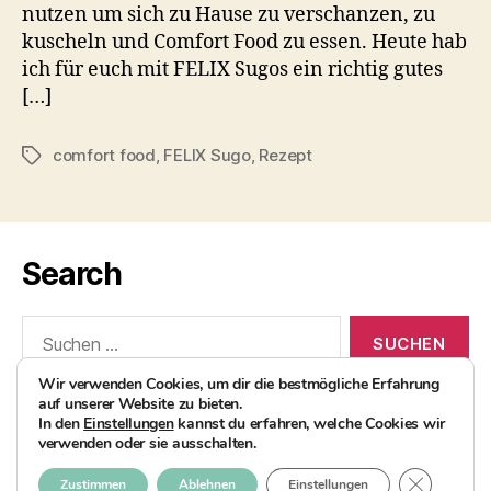
nutzen um sich zu Hause zu verschanzen, zu
kuscheln und Comfort Food zu essen. Heute hab
ich für euch mit FELIX Sugos ein richtig gutes
[…]
comfort food
,
FELIX Sugo
,
Rezept
Schlagwörter
Search
Suchen
nach:
Wir verwenden Cookies, um dir die bestmögliche Erfahrung
auf unserer Website zu bieten.
In den
Einstellungen
kannst du erfahren, welche Cookies wir
verwenden oder sie ausschalten.
© 2026
AvocadoBanane Foodblog
Nach oben
↑
GDPR COO
Zustimmen
Ablehnen
Einstellungen