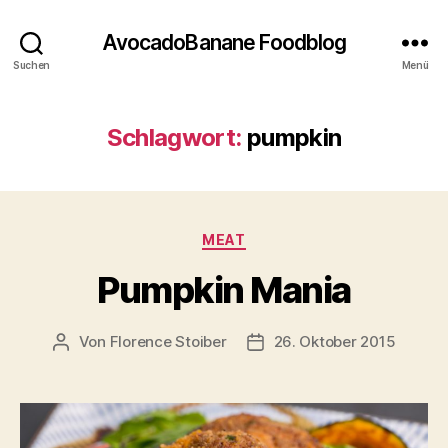
AvocadoBanane Foodblog
Suchen
Menü
Schlagwort:
pumpkin
Kategorien
MEAT
Pumpkin Mania
Von
Florence Stoiber
26. Oktober 2015
Beitragsautor
Veröffentlichungsdatum