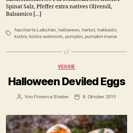
Spinat Salz, Pfeffer extra natives Olivenöl,
Balsamico […]
faschierte Laibchen
,
halloween
,
herbst
,
hokkaido
,
Schlagwörter
kürbis
,
kürbis wahnsinn
,
pumpkin
,
pumpkin mania
Kategorien
VEGGIE
Halloween Deviled Eggs
Von
Florence Stoiber
8. Oktober 2015
Beitragsautor
Veröffentlichungsdatum