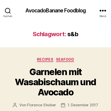
AvocadoBanane Foodblog
Suchen
Menü
Schlagwort:
s&b
Kategorien
RECIPES
SEAFOOD
Garnelen mit
Wasabischaum und
Avocado
Von
Florence Stoiber
1. Dezember 2017
Beitragsautor
Veröffentlichungsdatum