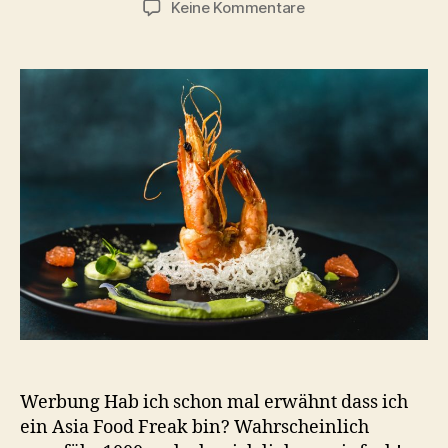
zu
Keine Kommentare
Garnelen
mit
Wasabischaum
und
Avocado
Werbung Hab ich schon mal erwähnt dass ich
ein Asia Food Freak bin? Wahrscheinlich