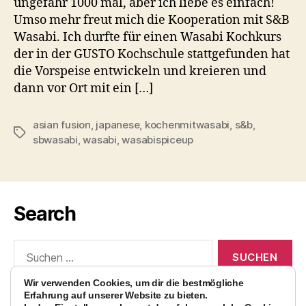
ungefähr 1000 mal, aber ich liebe es einfach!
Umso mehr freut mich die Kooperation mit S&B
Wasabi. Ich durfte für einen Wasabi Kochkurs
der in der GUSTO Kochschule stattgefunden hat
die Vorspeise entwickeln und kreieren und
dann vor Ort mit ein […]
asian fusion
,
japanese
,
kochenmitwasabi
,
s&b
,
Schlagwörter
sbwasabi
,
wasabi
,
wasabispiceup
Search
Suchen
nach:
Wir verwenden Cookies, um dir die bestmögliche
Erfahrung auf unserer Website zu bieten.