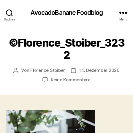
AvocadoBanane Foodblog
Suchen
Menü
©Florence_Stoiber_323
2
Von
Florence Stoiber
14. Dezember 2020
Beitragsautor
Veröffentlichungsdatum
zu
Keine Kommentare
©Florence_Stoiber