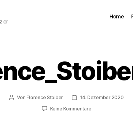
Home
zler
ence_Stoibe
Von
Florence Stoiber
14. Dezember 2020
Beitragsautor
Veröffentlichungsdatum
zu
Keine Kommentare
©Florence_Stoiber