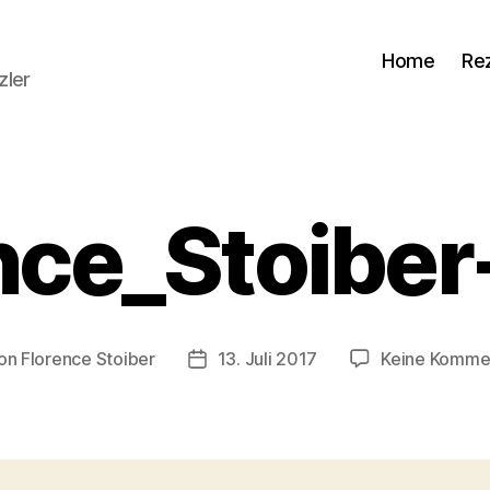
Home
Re
zler
nce_Stoibe
on
Florence Stoiber
13. Juli 2017
Keine Komme
ragsautor
Veröffentlichungsdatum