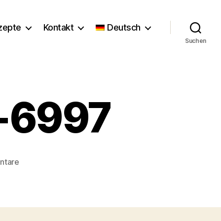
zepte
Kontakt
Deutsch
Suchen
r-6997
zu
ntare
Florence_Stoiber-
6997