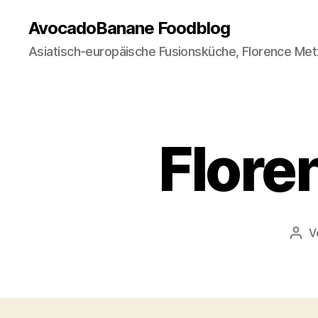
AvocadoBanane Foodblog
Asiatisch-europäische Fusionsküche, Florence Met
Flore
V
Beit