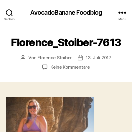
AvocadoBanane Foodblog
Suchen
Menü
Florence_Stoiber-7613
Von
Florence Stoiber
13. Juli 2017
Beitragsautor
Veröffentlichungsdatum
zu
Keine Kommentare
Florence_Stoiber-
7613