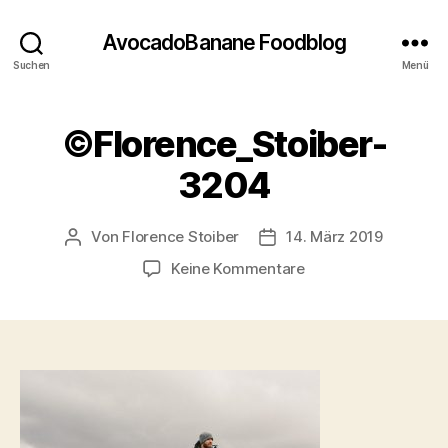
AvocadoBanane Foodblog
Suchen
Menü
©Florence_Stoiber-
3204
Von
Florence Stoiber
14. März 2019
Beitragsautor
Veröffentlichungsdatum
zu
Keine Kommentare
©Florence_Stoiber-
3204