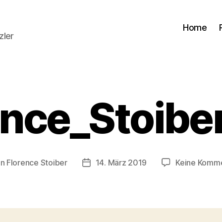
Home
zler
ence_Stoibe
on
Florence Stoiber
14. März 2019
Keine Komm
ragsautor
Veröffentlichungsdatum