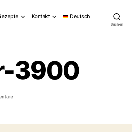
Rezepte
Kontakt
Deutsch
Suchen
r-3900
zu
entare
©Florence_Stoiber-
3900