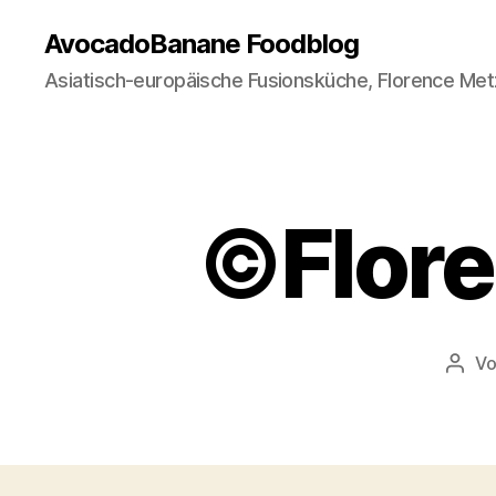
AvocadoBanane Foodblog
Asiatisch-europäische Fusionsküche, Florence Met
©Flor
V
Beit